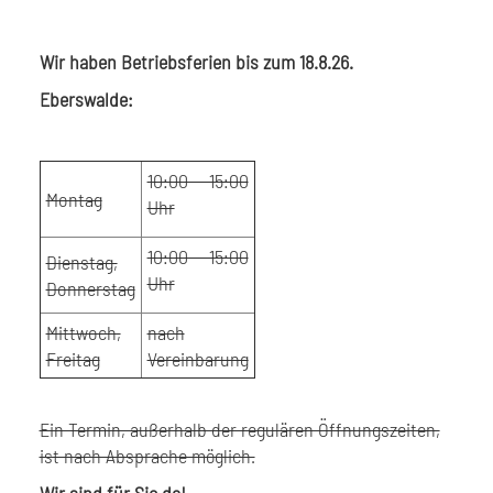
Wir haben Betriebsferien bis zum 18.8.26.
Eberswalde:
10:00 - 15:00
Montag
Uhr
10:00 - 15:00
Dienstag,
Uhr
Donnerstag
Mittwoch,
nach
Freitag
Vereinbarung
Ein Termin, außerhalb der regulären Öffnungszeiten,
ist nach Absprache möglich.