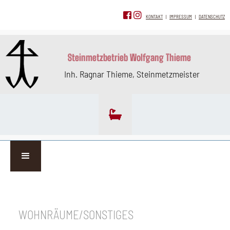
KONTAKT
|
IMPRESSUM
|
DATENSCHUTZ
Steinmetzbetrieb Wolfgang Thieme
Inh. Ragnar Thieme, Steinmetzmeister

WOHNRÄUME/SONSTIGES