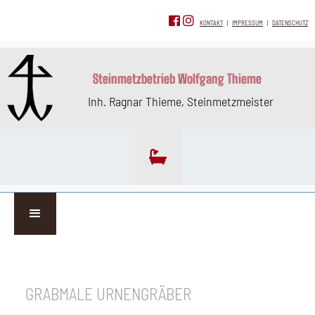
KONTAKT
|
IMPRESSUM
|
DATENSCHUTZ
Steinmetzbetrieb Wolfgang Thieme
Inh. Ragnar Thieme, Steinmetzmeister

GRABMALE URNENGRÄBER